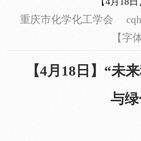
【4月18
重庆市化学化工学会 cqhxh
【字
【4月18日】“未
与绿