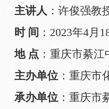
主讲人
：许俊强教
时 间
：2023年4月1
地 点
：重庆市綦江
主办单位
：重庆市
承办单位
：重庆市